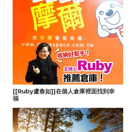
[[Ruby盧春如]]在個人倉庫裡面找到幸
福