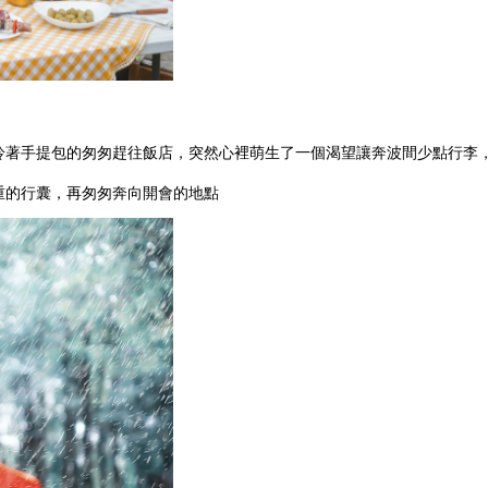
拎著手提包的匆匆趕往飯店，突然心裡萌生了一個渴望讓奔波間少點行李
重的行囊，再匆匆奔向開會的地點