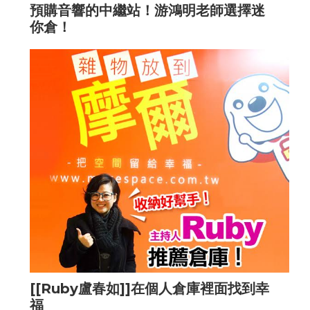
預購音響的中繼站！游鴻明老師選擇迷
你倉！
[[Ruby盧春如]]在個人倉庫裡面找到幸
福