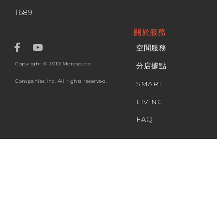
1689
關於服務
空間服務
Copyright © 2019 Morespace
分店據點
Companies Inc. All rights reserved.
SMART
LIVING
FAQ