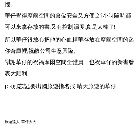
惱。
華仔覺得
摩爾空間
的倉儲安全又方便,24小時隨時都
可以來拿存放的書,又有控制濕度,真是太棒了!
所以華仔很放心把他的心血精華存放在
摩爾空間
的迷
你倉庫裡,祝敝公司生意興隆。
謝謝華仔的祝福摩爾空間全體員工也祝華仔的新書發
表大順利。
p.s別忘記,要出國旅遊指名找
晴天旅遊
的華仔
旅遊達人-華仔大大