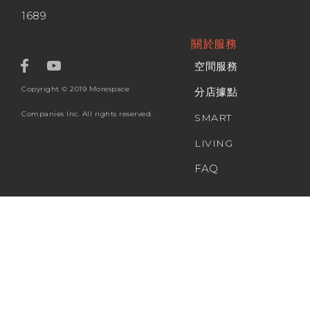
1689
關於服務
空間服務
Copyright © 2019 Morespace
分店據點
Companies Inc. All rights reserved.
SMART
LIVING
FAQ