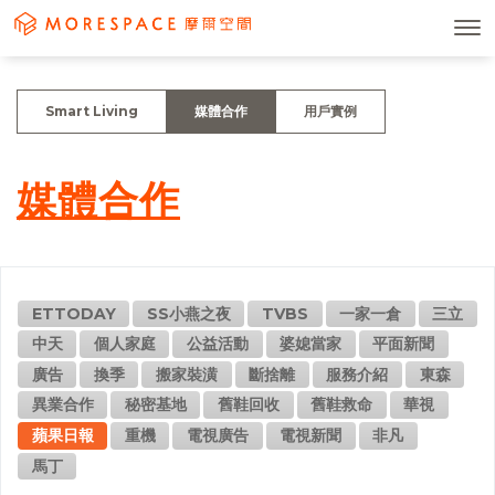
Smart Living
媒體合作
用戶實例
媒體合作
ETTODAY
SS小燕之夜
TVBS
一家一倉
三立
中天
個人家庭
公益活動
婆媳當家
平面新聞
廣告
換季
搬家裝潢
斷捨離
服務介紹
東森
異業合作
秘密基地
舊鞋回收
舊鞋救命
華視
蘋果日報
重機
電視廣告
電視新聞
非凡
馬丁