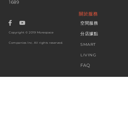
1689
關於服務
空間服務
Copyright © 2019 Morespace
分店據點
Companies Inc. All rights reserved.
SMART
LIVING
FAQ