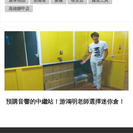
過季用品
部落客
重機
長安店
露營工具
高雄獅甲店
預購音響的中繼站！游鴻明老師選擇迷你倉！