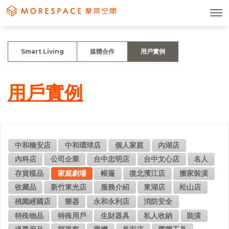
Smart Living
媒體合作
用戶實例
用戶實例
中和橋安店
中和環球店
個人家庭
內湖店
內科店
公司企業
台中忠明店
台中文心店
名人
存貨樣品
家庭劇場
帳篷
復北濱江店
搬家裝潢
收藏品
新竹東光店
服務介紹
東湖店
松山店
桃園經國店
樂器
永和永利店
消防安全
特殊物品
特殊用戶
生財器具
私人收納
裝潢