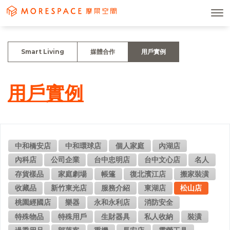
Smart Living
媒體合作
用戶實例
用戶實例
中和橋安店
中和環球店
個人家庭
內湖店
內科店
公司企業
台中忠明店
台中文心店
名人
存貨樣品
家庭劇場
帳篷
復北濱江店
搬家裝潢
收藏品
新竹東光店
服務介紹
東湖店
松山店
桃園經國店
樂器
永和永利店
消防安全
特殊物品
特殊用戶
生財器具
私人收納
裝潢