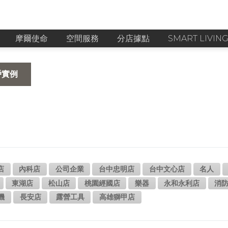
摩爾使命
空間服務
分店據點
SMART LIVIN
戶實例
店
內科店
公司企業
台中忠明店
台中文心店
名人
東湖店
松山店
桃園經國店
樂器
永和永利店
消
機
長安店
露營工具
高雄獅甲店