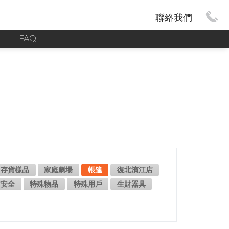
聯絡我們
G
FAQ
存貨樣品
家庭劇場
帳篷
復北濱江店
防安全
特殊物品
特殊用戶
生財器具